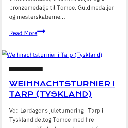
bronzemedalje til Tomoe. Guldmedaljer
og mesterskaberne…
Jysk-
Read More
fynske
mesterskaber
i
Judo
JUDO NYHEDER
WEIHNACHTSTURNIER I
TARP (TYSKLAND)
Ved Lørdagens juleturnering i Tarp i
Tyskland deltog Tomoe med fire