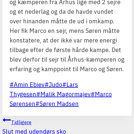
og kæmperen fra Århus lige med 2 sejre
og et nederlag og da de havde vundet
over hinanden måtte de ud i omkamp.
Her fik Marco en sejr, mens Søren måtte
konstatere, at der ikke var mere energi
tilbage efter de første hårde kampe. Det
blev derfor til sejr til Århus-kæmperen og
erfaring og kamppoint til Marco og Søren.
Post
#
Amin Ebiev
#
Judo
#
Lars
Tags:
Thygesen
#
Malik Magormajev
#
Marco
Sørensen
#
Søren Madsen
INDLÆGSNAVIGATION
Tidligere
Slut med udendørs sko