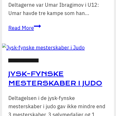
Deltagerne var Umar Ibragimov i U12:
Umar havde tre kampe som han…
Ungdoms-
Read More
og
pokalturnering
–
Svenborg
JUDO NYHEDER
JYSK-FYNSKE
MESTERSKABER I JUDO
Deltagelsen i de jysk-fynske
mesterskaber i judo gav ikke mindre end
3 mesterskaber, 3 sølvmedaljer og 1