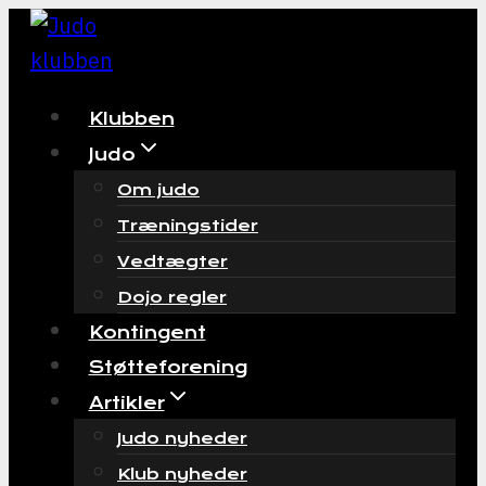
Skip
to
content
Klubben
Judo
Om judo
Træningstider
Vedtægter
Dojo regler
Kontingent
Støtteforening
Artikler
Judo nyheder
Klub nyheder