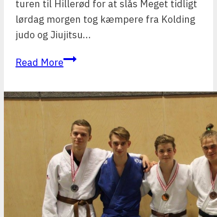
turen til Hillerød for at slås Meget tidligt
lørdag morgen tog kæmpere fra Kolding
judo og Jiujitsu…
Kæmpere
Read More
fra
Kolding
deltog
i
Hillerød
International
Judocup