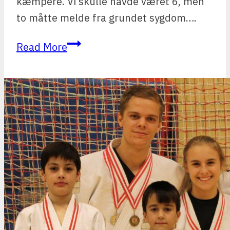
kæmpere. Vi skulle havde været 6, men
to måtte melde fra grundet sygdom….
Weihnachtsturnier
Read More
i
Tarp
(Tyskland)