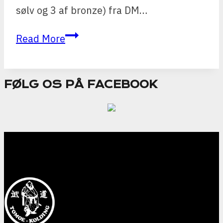
sølv og 3 af bronze) fra DM…
9
Read More
DM
medaljer
FØLG OS PÅ FACEBOOK