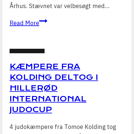
Århus. Stævnet var velbesøgt med…
Ungdoms-
Read More
og
pokalturnering
–
JUDO NYHEDER
Galten
KÆMPERE FRA
KOLDING DELTOG I
HILLERØD
INTERNATIONAL
JUDOCUP
4 judokæmpere fra Tomoe Kolding tog