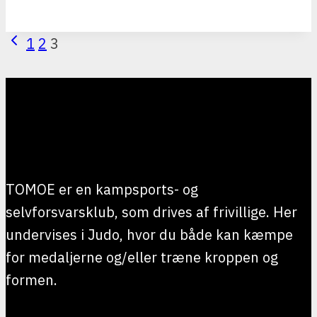
world!
PAGE
Forrige
1
2
3
side
NAVIGATION
TOMOE er en kampsports- og
selvforsvarsklub, som drives af frivillige. Her
undervises i Judo, hvor du både kan kæmpe
for medaljerne og/eller træne kroppen og
formen.