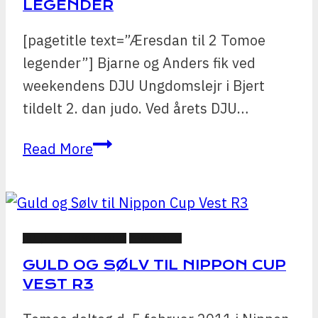
LEGENDER
[pagetitle text=”Æresdan til 2 Tomoe
legender”] Bjarne og Anders fik ved
weekendens DJU Ungdomslejr i Bjert
tildelt 2. dan judo. Ved årets DJU…
Æresdan
Read More
til
2
Tomoe
legender
JIU-JITSU NYHEDER
NYHEDER
GULD OG SØLV TIL NIPPON CUP
VEST R3