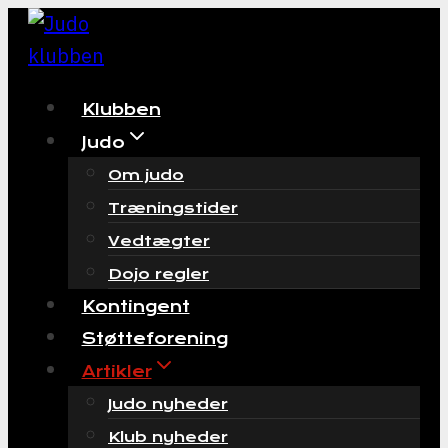
Skip
to
content
Klubben
Judo
Om judo
Træningstider
Vedtægter
Dojo regler
Kontingent
Støtteforening
Artikler
Judo nyheder
Klub nyheder