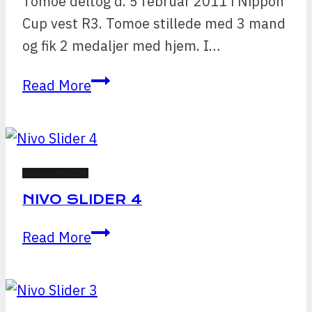
Tomoe deltog d. 5 februar 2011 i Nippon
Cup vest R3. Tomoe stillede med 3 mand
og fik 2 medaljer med hjem. I…
Guld
Read More
og
Sølv
til
Nippon
NIVOSLIDER
Cup
NIVO SLIDER 4
Vest
Nivo
Read More
R3
Slider
4